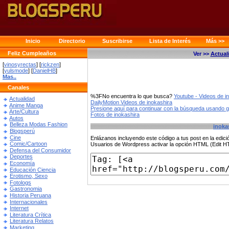
Inicio
Directorio
Suscribirse
Lista de Interés
Más >>
Feliz Cumpleaños
Ver >>
Actual
[
vinosyrectas
] [
rickzen
]
[
yulsmode
] [
DanielHB
]
Mas..
Canales
%3FNo encuentra lo que busca?
Youtube - Videos de i
Actualidad
DailyMotion Videos de inokashira
Anime Manga
Presione aquí para continuar con la búsqueda usando 
Arte/Cultura
Fotos de inokashira
Autos
Belleza Modas Fashion
inoka
Blogsperú
Cine
Enlázanos incluyendo este código a tus post en la edi
Comic/Cartoon
Usuarios de Wordpress activar la opción HTML (Edit 
Defensa del Consumidor
Deportes
Economía
Educación Ciencia
Erotismo, Sexo
Fotologs
Gastronomia
Historia Peruana
Internacionales
Internet
Literatura Crítica
Literatura Relatos
Marketing