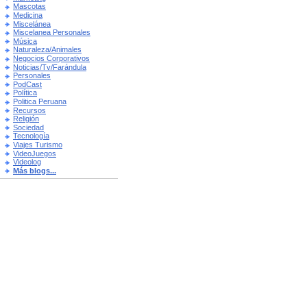
Mascotas
Medicina
Miscelánea
Miscelanea Personales
Música
Naturaleza/Animales
Negocios Corporativos
Noticias/Tv/Farándula
Personales
PodCast
Política
Politica Peruana
Recursos
Religión
Sociedad
Tecnología
Viajes Turismo
VideoJuegos
Videolog
Más blogs...