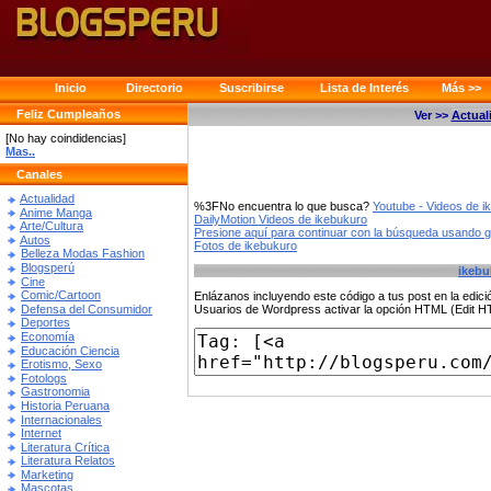
Inicio
Directorio
Suscribirse
Lista de Interés
Más >>
Feliz Cumpleaños
Ver >>
Actual
[No hay coindidencias]
Mas..
Canales
Actualidad
%3FNo encuentra lo que busca?
Youtube - Videos de i
Anime Manga
DailyMotion Videos de ikebukuro
Arte/Cultura
Presione aquí para continuar con la búsqueda usando 
Autos
Fotos de ikebukuro
Belleza Modas Fashion
Blogsperú
ikebu
Cine
Comic/Cartoon
Enlázanos incluyendo este código a tus post en la edi
Defensa del Consumidor
Usuarios de Wordpress activar la opción HTML (Edit 
Deportes
Economía
Educación Ciencia
Erotismo, Sexo
Fotologs
Gastronomia
Historia Peruana
Internacionales
Internet
Literatura Crítica
Literatura Relatos
Marketing
Mascotas