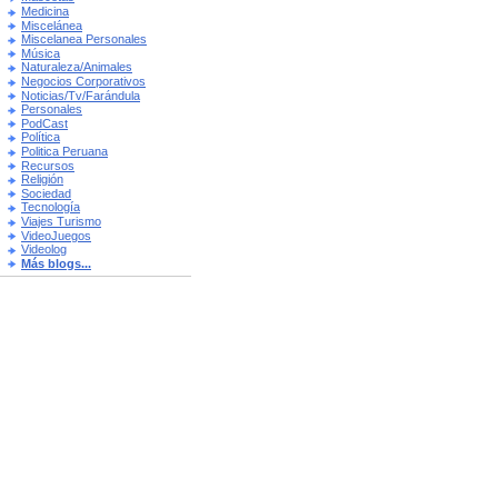
Medicina
Miscelánea
Miscelanea Personales
Música
Naturaleza/Animales
Negocios Corporativos
Noticias/Tv/Farándula
Personales
PodCast
Política
Politica Peruana
Recursos
Religión
Sociedad
Tecnología
Viajes Turismo
VideoJuegos
Videolog
Más blogs...