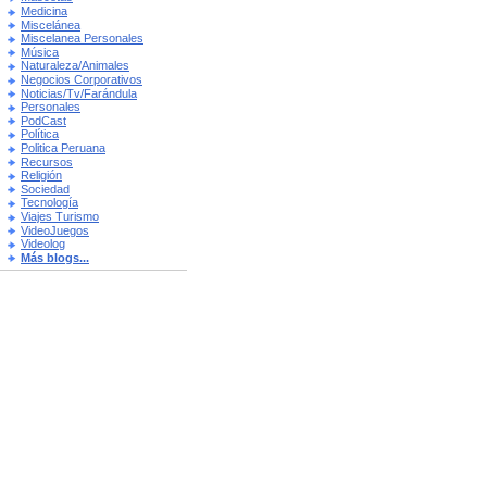
Medicina
Miscelánea
Miscelanea Personales
Música
Naturaleza/Animales
Negocios Corporativos
Noticias/Tv/Farándula
Personales
PodCast
Política
Politica Peruana
Recursos
Religión
Sociedad
Tecnología
Viajes Turismo
VideoJuegos
Videolog
Más blogs...