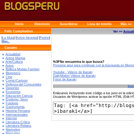
Inicio
Directorio
Suscribirse
Lista de Interés
Más >>
Feliz Cumpleaños
Ver >>
Actual
[
La Mula
] [
Kelvin Almeida
] [
Pedrin
]
Mas..
Canales
Actualidad
Anime Manga
%3FNo encuentra lo que busca?
Arte/Cultura
Presione aquí para continuar con la búsqueda en Blog
Autos
Belleza Modas Fashion
Youtube - Videos de ibaraki
Blogsperú
DailyMotion Videos de ibaraki
Cine
Fotos de ibaraki
Comic/Cartoon
Defensa del Consumidor
ibar
Deportes
Economía
Enlázanos incluyendo este código a tus post en la edi
Educación Ciencia
Usuarios de Wordpress activar la opción HTML (Edit 
Erotismo, Sexo
Fotologs
Gastronomia
Historia Peruana
Internacionales
Internet
Literatura Crítica
Literatura Relatos
Marketing
Mascotas