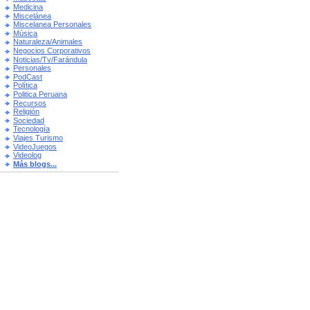
Medicina
Miscelánea
Miscelanea Personales
Música
Naturaleza/Animales
Negocios Corporativos
Noticias/Tv/Farándula
Personales
PodCast
Política
Politica Peruana
Recursos
Religión
Sociedad
Tecnología
Viajes Turismo
VideoJuegos
Videolog
Más blogs...