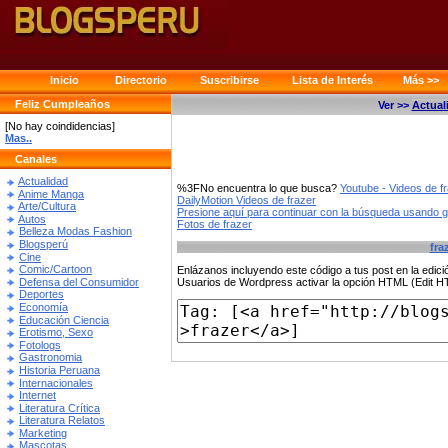
Inicio
Directorio
Suscribirse
Lista de Interés
Más >>
Feliz Cumpleaños
Ver >>
Actual
[No hay coindidencias]
Mas..
Canales
Actualidad
%3FNo encuentra lo que busca?
Youtube - Videos de f
Anime Manga
DailyMotion Videos de frazer
Arte/Cultura
Presione aquí para continuar con la búsqueda usando 
Autos
Fotos de frazer
Belleza Modas Fashion
Blogsperú
fra
Cine
Comic/Cartoon
Enlázanos incluyendo este código a tus post en la edi
Defensa del Consumidor
Usuarios de Wordpress activar la opción HTML (Edit 
Deportes
Economía
Educación Ciencia
Erotismo, Sexo
Fotologs
Gastronomia
Historia Peruana
Internacionales
Internet
Literatura Crítica
Literatura Relatos
Marketing
Mascotas