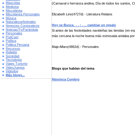
Mascotas
(Carnaval o herranza andina, Día de todos los santos, C
Medicina
Miscelánea
Elizabeth Lino(4727d) - Literatura Relatos
Miscelanea Personales
Música
Naturaleza/Animales
Hoy se Busca . . . : . . . cambiar un regalo
Negocios Corporativos
Noticias/Tv/Farándula
Si antes de las festividades navideñas las tiendas (en e
Personales
más cercana la noche buena más estresada andaba por
PodCast
Política
Politica Peruana
Maje Alfaro(4862d) - Personales
Recursos
Religión
Sociedad
Tecnología
Viajes Turismo
VideoJuegos
Blogs que hablan del tema
Videolog
Más blogs...
Hipoteca Cerebro