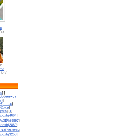
ro
(s)
l:
zma
io(s)
is
] [
dddeeexca
 )
]
6}__::.x
]
96}xca
]
}}xca
] [
1
]
bcxhjl4664
]
ºs3Ê¹hjl8897
]
bcxhjl2089
]
ºs3Ê¹hjl3896
]
bcxhjl3253
]