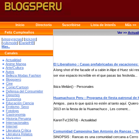
Inicio
Directorio
Suscribirse
Lista de Interés
Más >>
Feliz Cumpleaños
Ver >>
Actual
[
vinosyrectas
] [
rickzen
]
[
yulsmode
] [
DanielHB
]
Mas..
Canales
Actualidad
Anime Manga
El Liberalismo : Casas prefabricadas de vacaciones
Arte/Cultura
A long shot of the facade of a cabin in Alpe d Huez ski r
Autos
ser ese espacio increíble en el que pasas las festivida...
Belleza Modas Fashion
Blogsperú
Cine
Ibiza Melián() - Personales
Comic/Cartoon
Defensa del Consumidor
Deportes
Huamachuco Peru : Programa de fiesta patronal d
Economía
Educación Ciencia
Amigos.. para lo que quizá no estén al tanto aquí. Quier
Erotismo, Sexo
2013 en la fiesta de la Huamachuco , Les coment...
Fotologs
Gastronomia
Historia Peruana
KarenTv(1567d) - Actualidad
Internacionales
Internet
Literatura Crítica
Comunidad Campesina San Antonio de Rancas : "Ra
Literatura Relatos
SINOPSIS : Rancas es una comunidad cercana a Cerro de
Marketing