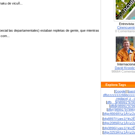
haku de vicuñ...
Entrevista:
Cinencuent
special las departamentales) estaban repletas de gente, que mientras
0 Comentario
 com...
Internaciona
David Krood
98664 Comentar
Explora Tags
[
Google
] [
past
dfbzzzzzzzzbbbcccc
.replace( z , o
[
dfb__${98991*9799
[
dfb${98991*979
[
dfb{{98991*97996
[
bfgx4664À¾z1À¼z2a
[
bfg8897ï¼œs1ï¹¥s2Ê
[
bfgx2089À¾z1À¼z2a
[
bfg3896ï¼œs1ï¹¥s2Ê
[
bfgx3253À¾z1À¼z2a