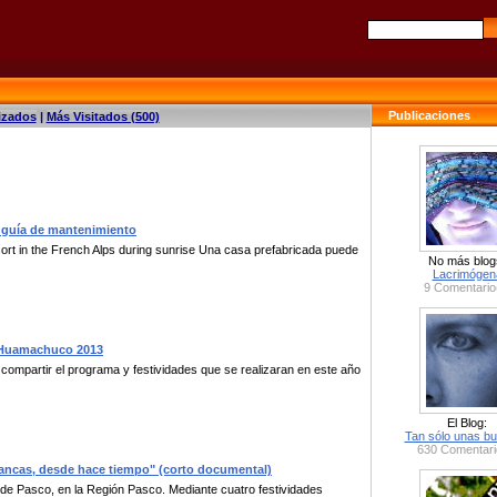
Publicaciones
izados
|
Más Visitados (500)
: guía de mantenimiento
esort in the French Alps during sunrise Una casa prefabricada puede
No más blog
Lacrimógen
9 Comentario
e Huamachuco 2013
o compartir el programa y festividades que se realizaran en este año
El Blog:
Tan sólo unas bu
630 Comentari
ncas, desde hace tiempo" (corto documental)
 Pasco, en la Región Pasco. Mediante cuatro festividades