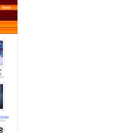
s:
a
(s)
rbujas
o(s)