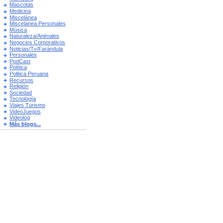
Mascotas
Medicina
Miscelánea
Miscelanea Personales
Música
Naturaleza/Animales
Negocios Corporativos
Noticias/Tv/Farándula
Personales
PodCast
Política
Politica Peruana
Recursos
Religión
Sociedad
Tecnología
Viajes Turismo
VideoJuegos
Videolog
Más blogs...