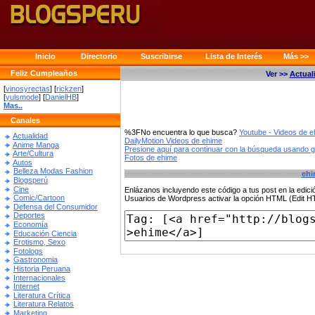
Inicio
Directorio
Suscribirse
Lista de Interés
Más >>
Feliz Cumpleaños
Ver >>
Actual
[
vinosyrectas
] [
rickzen
]
[
yulsmode
] [
DanielHB
]
Mas..
Canales
%3FNo encuentra lo que busca?
Youtube - Videos de 
Actualidad
DailyMotion Videos de ehime
Anime Manga
Presione aquí para continuar con la búsqueda usando 
Arte/Cultura
Fotos de ehime
Autos
Belleza Modas Fashion
ehi
Blogsperú
Cine
Enlázanos incluyendo este código a tus post en la edi
Comic/Cartoon
Usuarios de Wordpress activar la opción HTML (Edit 
Defensa del Consumidor
Deportes
Economía
Educación Ciencia
Erotismo, Sexo
Fotologs
Gastronomia
Historia Peruana
Internacionales
Internet
Literatura Crítica
Literatura Relatos
Marketing