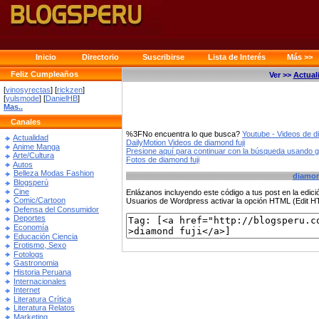
Inicio
Directorio
Suscribirse
Lista de Interés
Más >>
Feliz Cumpleaños
Ver >>
Actual
[
vinosyrectas
] [
rickzen
]
[
yulsmode
] [
DanielHB
]
Mas..
Canales
%3FNo encuentra lo que busca?
Youtube - Videos de di
Actualidad
DailyMotion Videos de diamond fuji
Anime Manga
Presione aquí para continuar con la búsqueda usando 
Arte/Cultura
Fotos de diamond fuji
Autos
Belleza Modas Fashion
diamon
Blogsperú
Cine
Enlázanos incluyendo este código a tus post en la edi
Comic/Cartoon
Usuarios de Wordpress activar la opción HTML (Edit 
Defensa del Consumidor
Deportes
Economía
Educación Ciencia
Erotismo, Sexo
Fotologs
Gastronomia
Historia Peruana
Internacionales
Internet
Literatura Crítica
Literatura Relatos
Marketing