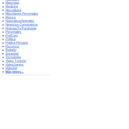
Mascotas
Medicina
Miscelánea
Miscelanea Personales
Música
Naturaleza/Animales
Negocios Corporativos
Noticias/Tv/Farándula
Personales
PodCast
Política
Politica Peruana
Recursos
Religión
Sociedad
Tecnología
Viajes Turismo
VideoJuegos
Videolog
Más blogs...