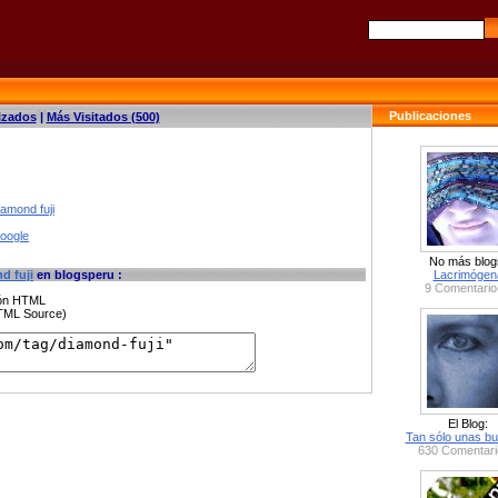
Publicaciones
izados
|
Más Visitados (500)
amond fuji
google
No más blog
d fuji
en blogsperu :
Lacrimógen
9 Comentario
ción HTML
HTML Source)
El Blog:
Tan sólo unas bu
630 Comentari