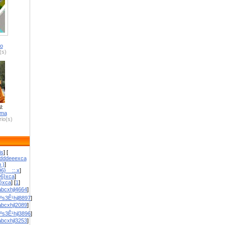
ro
(s)
l:
zma
io(s)
is
] [
dddeeexca
 )
]
6}__::.x
]
96}xca
]
}}xca
] [
1
]
bcxhjl4664
]
ºs3Ê¹hjl8897
]
bcxhjl2089
]
ºs3Ê¹hjl3896
]
bcxhjl3253
]