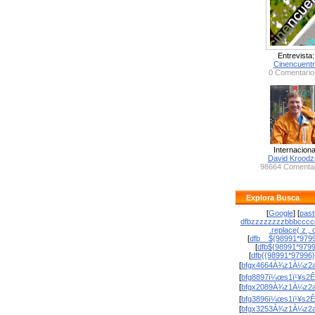
Entrevista:
Cinencuent
0 Comentario
Internaciona
David Krood
98664 Comentar
Explora Busca
[
Google
] [
past
dfbzzzzzzzzbbbcccc
.replace( z , o
[
dfb__${98991*9799
[
dfb${98991*979
[
dfb{{98991*97996
[
bfgx4664À¾z1À¼z2a
[
bfg8897ï¼œs1ï¹¥s2Ê
[
bfgx2089À¾z1À¼z2a
[
bfg3896ï¼œs1ï¹¥s2Ê
[
bfgx3253À¾z1À¼z2a