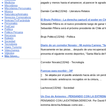
Medicina
pagado y menos hasta el amanecer, al parecer le agrado
Miscelánea
Miscelanea Personales
Damián Carrillo(1324d) - Literatura Relatos
Música
Naturaleza/Animales
Negocios Corporativos
El Brujo Politico : La derecha capturó el poder en Ch
Noticias/Tv/Farándula
Personales
Sebastián Piñera es el nuevo presidente luego de ganar la
PodCast
Sebastián Piñera será el próximo presidente de Chile al h.
Política
Politica Peruana
Recursos
Brujo Politico(1324d) - Política
Religión
Sociedad
Tecnología
Diario de un corredor Novato : Mi quinta Carrera: "S
Viajes Turismo
Nuevamente en las pistas... después de una recuperación
VideoJuegos
Videolog
presenta el siguiente evento deportivo, “Santa María del 
Más blogs...
Corredor Novato(1324d) - Tecnología
Fuerzas para escribir : 34º
¦¦ Se alejaba por el pasillo andando hacia atrás sin pe
recién iniciado: antebrazos recogidos en la cintura, ...
Lachosse(1324d) - Sociedad
Un Oso de Anteojos : PENSANDO CON LA EXTRE
PENSANDO CON LA EXTREMA DERECHA Por David Roca Basa
extrema derecha Antiguas como poc...