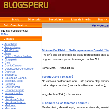
Inicio
Directorio
Suscribirse
Lista de Interés
Más >>
Feliz Cumpleaños
Ver >>
Actual
[No hay coindidencias]
Mas..
Canales
Actualidad
Anime Manga
Arte/Cultura
Bitácora Del Diablo : Nadie representa al "pueblo" 
Autos
Yo diría que en este país no estoy representado en lo ab
Belleza Modas Fashion
ninguna manera representa a ningún pueblo. Sol...
Blogsperú
Cine
Comic/Cartoon
Jorge Mora() - Arte/Cultura
Defensa del Consumidor
Deportes
Economía
pseudoDiario : Se acabó
Educación Ciencia
Erotismo, Sexo
No vuelvo a postear más aquí. Este pseudo-blog, abandon
Fotologs
cajita mágica del chat (que nadie utilizaba en realidad),...
Gastronomia
Historia Peruana
Internacionales
luis_s4nchez(964d) - Personales
Internet
Literatura Crítica
Literatura Relatos
El hombre de las tabernas : Apunte 5
Marketing
Me despierto, ella está aquí, recostada, desnuda, envo
Mascotas