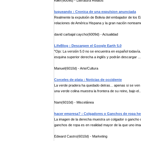
Killer(6009d) - Literatura Relatos
luqueando : Cronica de una expulsion anunciada
Realmente la expulsión de Bolivia del embajador de los E
relaciones de América Hispana y la gran nación norteame
david carbajal caycho(6009d) - Actualidad
LifeBlog : Descargen el Google Earth 5.0
"Ojo: La versión 5.0 no se encuentra en español todavía. 
esquina superior derecha a inglés y podrán descargar ...
Manuel(6010d) - Arte/Cultura
Corceles de plata : Noticias de occidente
La verde pradera ha quedado detras... apenas si se ven 
una verde colina muestra la frontera de su reino, bajo el..
Nam(6010d) - Miscelánea
hacer empresa? : Colgadores o Ganchos de ropa hec
La imagen de la derecha muestra un colgador o gancho d
ganchos de ropa es en realidad mayor de la que uno imag
Edward Castro(6010d) - Marketing