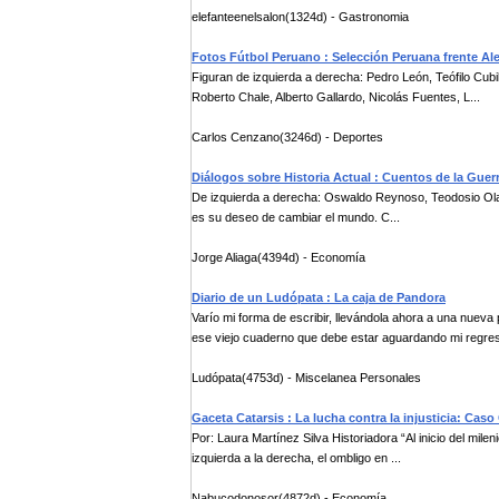
elefanteenelsalon(1324d) - Gastronomia
Fotos Fútbol Peruano : Selección Peruana frente Al
Figuran de izquierda a derecha: Pedro León, Teófilo Cubil
Roberto Chale, Alberto Gallardo, Nicolás Fuentes, L...
Carlos Cenzano(3246d) - Deportes
Diálogos sobre Historia Actual : Cuentos de la Guer
De izquierda a derecha: Oswaldo Reynoso, Teodosio Olar
es su deseo de cambiar el mundo. C...
Jorge Aliaga(4394d) - Economía
Diario de un Ludópata : La caja de Pandora
Varío mi forma de escribir, llevándola ahora a una nuev
ese viejo cuaderno que debe estar aguardando mi regres
Ludópata(4753d) - Miscelanea Personales
Gaceta Catarsis : La lucha contra la injusticia: Cas
Por: Laura Martínez Silva Historiadora “Al inicio del milen
izquierda a la derecha, el ombligo en ...
Nabucodonosor(4872d) - Economía