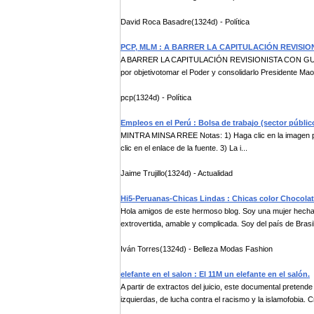
David Roca Basadre(1324d) - Política
PCP, MLM : A BARRER LA CAPITULACIÓN REVISI
A BARRER LA CAPITULACIÓN REVISIONISTA CON GUERRA
por objetivotomar el Poder y consolidarlo Presidente Mao 
pcp(1324d) - Política
Empleos en el Perú : Bolsa de trabajo (sector públic
MINTRA MINSA RREE Notas: 1) Haga clic en la imagen par
clic en el enlace de la fuente. 3) La i...
Jaime Trujillo(1324d) - Actualidad
Hi5-Peruanas-Chicas Lindas : Chicas color Chocolat
Hola amigos de este hermoso blog. Soy una mujer hecha y 
extrovertida, amable y complicada. Soy del país de Brasil 
Iván Torres(1324d) - Belleza Modas Fashion
elefante en el salon : El 11M un elefante en el salón.
A partir de extractos del juicio, este documental pretend
izquierdas, de lucha contra el racismo y la islamofobia. Cri