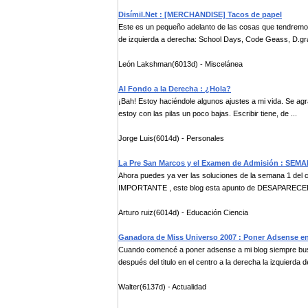
Disímil.Net : [MERCHANDISE] Tacos de papel
Este es un pequeño adelanto de las cosas que tendremos
de izquierda a derecha: School Days, Code Geass, D.gr
León Lakshman(6013d) - Miscelánea
Al Fondo a la Derecha : ¿Hola?
¡Bah! Estoy haciéndole algunos ajustes a mi vida. Se agra
estoy con las pilas un poco bajas. Escribir tiene, de ...
Jorge Luis(6014d) - Personales
La Pre San Marcos y el Examen de Admisión : SEMANA
Ahora puedes ya ver las soluciones de la semana 1 del cicl
IMPORTANTE , este blog esta apunto de DESAPARECER 
Arturo ruiz(6014d) - Educación Ciencia
Ganadora de Miss Universo 2007 : Poner Adsense e
Cuando comencé a poner adsense a mi blog siempre busc
después del titulo en el centro a la derecha la izquierda de
Walter(6137d) - Actualidad