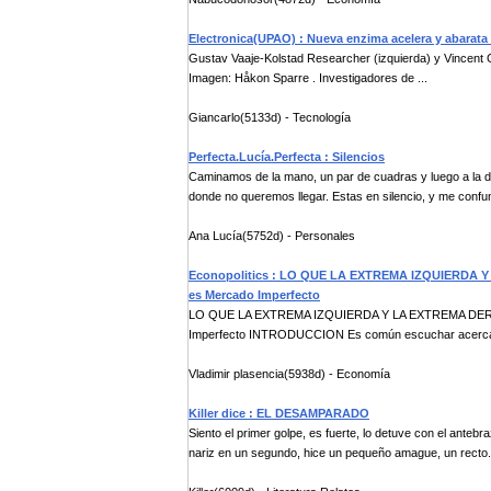
Electronica(UPAO) : Nueva enzima acelera y abarata
Gustav Vaaje-Kolstad Researcher (izquierda) y Vincent G
Imagen: Håkon Sparre . Investigadores de ...
Giancarlo(5133d) - Tecnología
Perfecta.Lucía.Perfecta : Silencios
Caminamos de la mano, un par de cuadras y luego a la d
donde no queremos llegar. Estas en silencio, y me confun
Ana Lucía(5752d) - Personales
Econopolitics : LO QUE LA EXTREMA IZQUIERDA 
es Mercado Imperfecto
LO QUE LA EXTREMA IZQUIERDA Y LA EXTREMA DEREC
Imperfecto INTRODUCCION Es común escuchar acerca d
Vladimir plasencia(5938d) - Economía
Killer dice : EL DESAMPARADO
Siento el primer golpe, es fuerte, lo detuve con el anteb
nariz en un segundo, hice un pequeño amague, un recto.