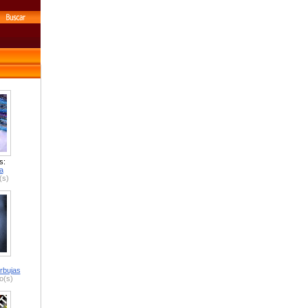
s:
a
(s)
rbujas
o(s)