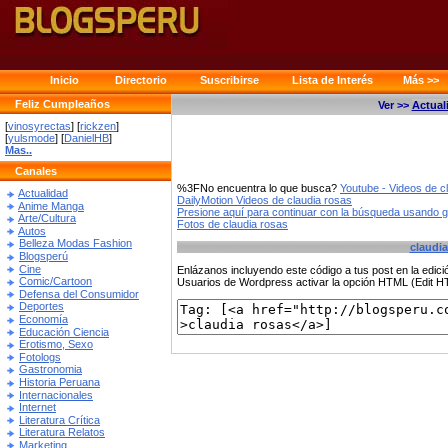
Inicio
Directorio
Suscribirse
Lista de Interés
Más >>
Feliz Cumpleaños
Ver >>
Actual
[
vinosyrectas
] [
rickzen
]
[
yulsmode
] [
DanielHB
]
Mas..
Canales
%3FNo encuentra lo que busca?
Youtube - Videos de c
Actualidad
DailyMotion Videos de claudia rosas
Anime Manga
Presione aquí para continuar con la búsqueda usando 
Arte/Cultura
Fotos de claudia rosas
Autos
Belleza Modas Fashion
claudia
Blogsperú
Cine
Enlázanos incluyendo este código a tus post en la edi
Comic/Cartoon
Usuarios de Wordpress activar la opción HTML (Edit 
Defensa del Consumidor
Deportes
Economía
Educación Ciencia
Erotismo, Sexo
Fotologs
Gastronomia
Historia Peruana
Internacionales
Internet
Literatura Crítica
Literatura Relatos
Marketing