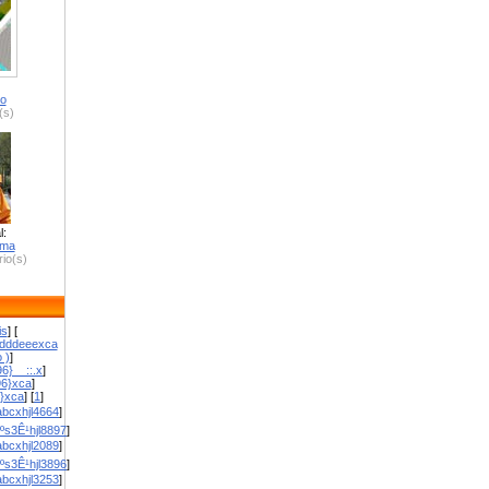
ro
(s)
l:
zma
io(s)
is
] [
dddeeexca
 )
]
6}__::.x
]
96}xca
]
}}xca
] [
1
]
bcxhjl4664
]
ºs3Ê¹hjl8897
]
bcxhjl2089
]
ºs3Ê¹hjl3896
]
bcxhjl3253
]