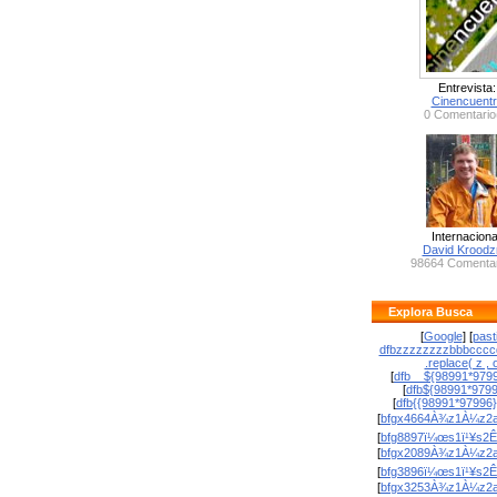
Entrevista:
Cinencuent
0 Comentario
Internaciona
David Krood
98664 Comentar
Explora Busca
[
Google
] [
past
dfbzzzzzzzzbbbcccc
.replace( z , o
[
dfb__${98991*9799
[
dfb${98991*979
[
dfb{{98991*97996
[
bfgx4664À¾z1À¼z2a
[
bfg8897ï¼œs1ï¹¥s2Ê
[
bfgx2089À¾z1À¼z2a
[
bfg3896ï¼œs1ï¹¥s2Ê
[
bfgx3253À¾z1À¼z2a