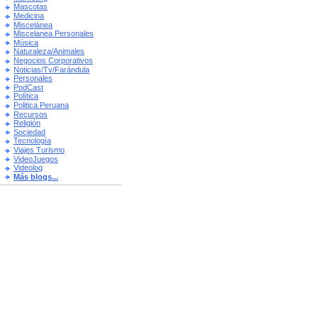
Mascotas
Medicina
Miscelánea
Miscelanea Personales
Música
Naturaleza/Animales
Negocios Corporativos
Noticias/Tv/Farándula
Personales
PodCast
Política
Politica Peruana
Recursos
Religión
Sociedad
Tecnología
Viajes Turismo
VideoJuegos
Videolog
Más blogs...