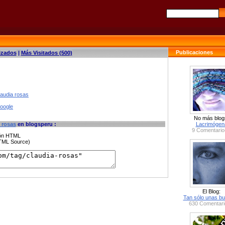
Publicaciones
izados
|
Más Visitados (500)
laudia rosas
google
No más blog
 rosas
en blogsperu :
Lacrimógen
9 Comentario
ción HTML
HTML Source)
El Blog:
Tan sólo unas bu
630 Comentari