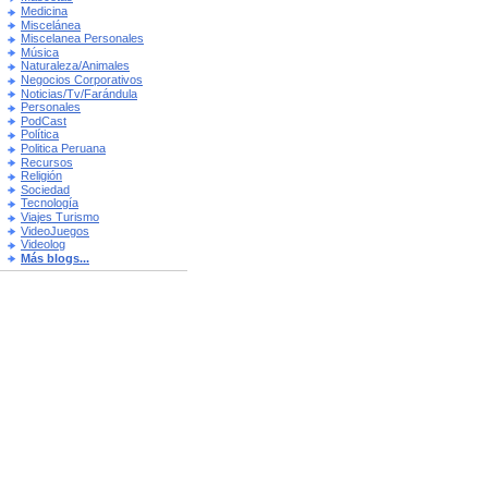
Medicina
Miscelánea
Miscelanea Personales
Música
Naturaleza/Animales
Negocios Corporativos
Noticias/Tv/Farándula
Personales
PodCast
Política
Politica Peruana
Recursos
Religión
Sociedad
Tecnología
Viajes Turismo
VideoJuegos
Videolog
Más blogs...