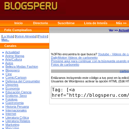
Inicio
Directorio
Suscribirse
Lista de Interés
Más >>
Feliz Cumpleaños
Ver >>
Actual
[
La Mula
] [
Kelvin Almeida
] [
Pedrin
]
Mas..
Canales
Actualidad
%3FNo encuentra lo que busca?
Youtube - Videos de c
Anime Manga
DailyMotion Videos de carbonetto
Arte/Cultura
Presione aquí para continuar con la búsqueda usando 
Autos
Fotos de carbonetto
Belleza Modas Fashion
Blogsperú
carbo
Cine
Comic/Cartoon
Enlázanos incluyendo este código a tus post en la edi
Defensa del Consumidor
Usuarios de Wordpress activar la opción HTML (Edit 
Deportes
Economía
Educación Ciencia
Erotismo, Sexo
Fotologs
Gastronomia
Historia Peruana
Internacionales
Internet
Literatura Crítica
Literatura Relatos
Marketing
Mascotas