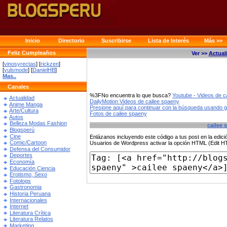
Inicio
Directorio
Suscribirse
Lista de Interés
Más >>
Feliz Cumpleaños
Ver >>
Actual
[
vinosyrectas
] [
rickzen
]
[
yulsmode
] [
DanielHB
]
Mas..
Canales
%3FNo encuentra lo que busca?
Youtube - Videos de c
Actualidad
DailyMotion Videos de cailee spaeny
Anime Manga
Presione aquí para continuar con la búsqueda usando 
Arte/Cultura
Fotos de cailee spaeny
Autos
Belleza Modas Fashion
cailee 
Blogsperú
Cine
Enlázanos incluyendo este código a tus post en la edi
Comic/Cartoon
Usuarios de Wordpress activar la opción HTML (Edit 
Defensa del Consumidor
Deportes
Economía
Educación Ciencia
Erotismo, Sexo
Fotologs
Gastronomia
Historia Peruana
Internacionales
Internet
Literatura Crítica
Literatura Relatos
Marketing