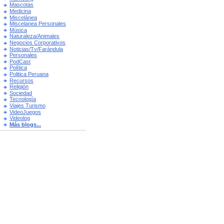
Mascotas
Medicina
Miscelánea
Miscelanea Personales
Música
Naturaleza/Animales
Negocios Corporativos
Noticias/Tv/Farándula
Personales
PodCast
Política
Politica Peruana
Recursos
Religión
Sociedad
Tecnología
Viajes Turismo
VideoJuegos
Videolog
Más blogs...