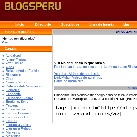
Inicio
Directorio
Suscribirse
Lista de Interés
Más >>
Feliz Cumpleaños
Ver >>
Actual
[No hay coindidencias]
Mas..
Canales
Actualidad
Anime Manga
%3FNo encuentra lo que busca?
Arte/Cultura
Presione aquí para continuar con la búsqueda en Blog
Autos
Belleza Modas Fashion
Youtube - Videos de aurah ruiz
Blogsperú
DailyMotion Videos de aurah ruiz
Cine
Fotos de aurah ruiz
Comic/Cartoon
Defensa del Consumidor
aurah
Deportes
Economía
Enlázanos incluyendo este código a tus post en la edi
Educación Ciencia
Usuarios de Wordpress activar la opción HTML (Edit 
Erotismo, Sexo
Fotologs
Gastronomia
Historia Peruana
Internacionales
Internet
Literatura Crítica
Literatura Relatos
Marketing
Mascotas