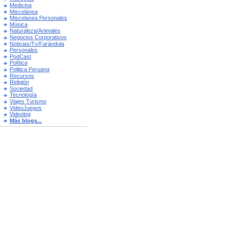
Medicina
Miscelánea
Miscelanea Personales
Música
Naturaleza/Animales
Negocios Corporativos
Noticias/Tv/Farándula
Personales
PodCast
Política
Politica Peruana
Recursos
Religión
Sociedad
Tecnología
Viajes Turismo
VideoJuegos
Videolog
Más blogs...