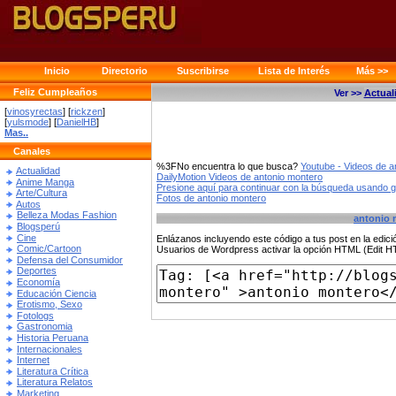
Inicio
Directorio
Suscribirse
Lista de Interés
Más >>
Feliz Cumpleaños
Ver >>
Actual
[
vinosyrectas
] [
rickzen
]
[
yulsmode
] [
DanielHB
]
Mas..
Canales
%3FNo encuentra lo que busca?
Youtube - Videos de a
Actualidad
DailyMotion Videos de antonio montero
Anime Manga
Presione aquí para continuar con la búsqueda usando 
Arte/Cultura
Fotos de antonio montero
Autos
Belleza Modas Fashion
antonio 
Blogsperú
Cine
Enlázanos incluyendo este código a tus post en la edi
Comic/Cartoon
Usuarios de Wordpress activar la opción HTML (Edit 
Defensa del Consumidor
Deportes
Economía
Educación Ciencia
Erotismo, Sexo
Fotologs
Gastronomia
Historia Peruana
Internacionales
Internet
Literatura Crítica
Literatura Relatos
Marketing