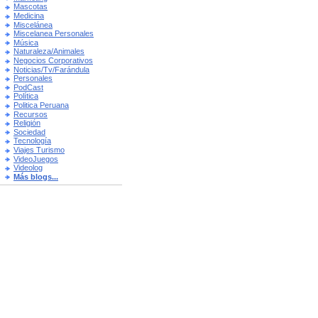
Mascotas
Medicina
Miscelánea
Miscelanea Personales
Música
Naturaleza/Animales
Negocios Corporativos
Noticias/Tv/Farándula
Personales
PodCast
Política
Politica Peruana
Recursos
Religión
Sociedad
Tecnología
Viajes Turismo
VideoJuegos
Videolog
Más blogs...