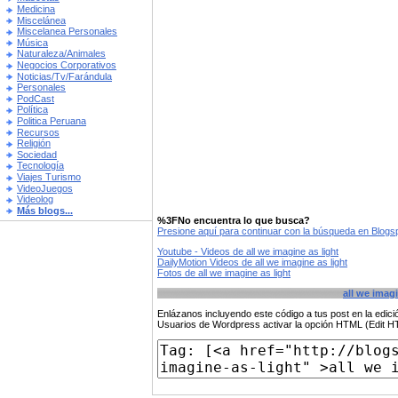
Medicina
Miscelánea
Miscelanea Personales
Música
Naturaleza/Animales
Negocios Corporativos
Noticias/Tv/Farándula
Personales
PodCast
Política
Politica Peruana
Recursos
Religión
Sociedad
Tecnología
Viajes Turismo
VideoJuegos
Videolog
Más blogs...
%3FNo encuentra lo que busca?
Presione aquí para continuar con la búsqueda en Blog
Youtube - Videos de all we imagine as light
DailyMotion Videos de all we imagine as light
Fotos de all we imagine as light
all we imagi
Enlázanos incluyendo este código a tus post en la edi
Usuarios de Wordpress activar la opción HTML (Edit 