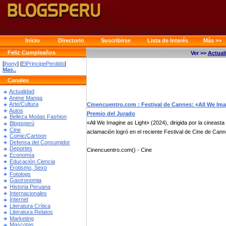
Inicio
Directorio
Suscribirse
Lista de Interés
Más >>
Feliz Cumpleaños
Ver >>
Actual
[
jhony
] [
ElPrincipePerdido
]
Mas..
Canales
Actualidad
Anime Manga
Arte/Cultura
Cinencuentro.com : Festival de Cannes: «All We Ima
Autos
Premio del Jurado
Belleza Modas Fashion
«All We Imagine as Light» (2024), dirigida por la cineast
Blogsperú
Cine
aclamación logró en el reciente Festival de Cine de Canne
Comic/Cartoon
Defensa del Consumidor
Deportes
Cinencuentro.com() - Cine
Economía
Educación Ciencia
Erotismo, Sexo
Fotologs
Gastronomia
Historia Peruana
Internacionales
Internet
Literatura Crítica
Literatura Relatos
Marketing
Mascotas