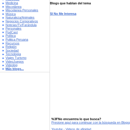
Medicina
Blogs que hablan del tema
Miscelánea
Miscelanea Personales
SI No Me Interesa
Música
Naturaleza/Animales
Negocios Corporativos
Noticias/Tv/Farándula
Personales
PodCast
Política
Politica Peruana
Recursos
Religión
Sociedad
Tecnología
Viajes Turismo
VideoJuegos
Videolog
Más blogs...
%3FNo encuentra lo que busca?
Presione aquí para continuar con la búsqueda en Blog
Youtube - Videos de afinidad