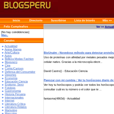
Inicio
Directorio
Suscribirse
Lista de Interés
Más >>
Feliz Cumpleaños
Ver >>
Actual
[No hay coindidencias]
Mas..
Canales
Actualidad
Anime Manga
Arte/Cultura
BioUnalm : Novedoso método para detectar proteína
Autos
Uso de proteínas con afinidad por metales pesados mejor
Belleza Modas Fashion
celular nativo. Gracias a la microscopía electr...
Blogsperú
Cine
Comic/Cartoon
David Castro() - Educación Ciencia
Defensa del Consumidor
Deportes
Economía
Pagozar con mi cumbia : Ver tu horóscopo diario de 
Educación Ciencia
Erotismo, Sexo
Ver hoy tu horóscopos y podrás ver todos los horóscopo
Fotologs
consultar cuál es tu número o el color que te ...
Gastronomia
Historia Peruana
Internacionales
fantasma(4863d) - Actualidad
Internet
Literatura Crítica
Literatura Relatos
Marketing
Mascotas