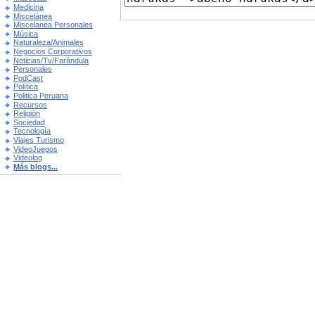
Medicina
Miscelánea
Miscelanea Personales
Música
Naturaleza/Animales
Negocios Corporativos
Noticias/Tv/Farándula
Personales
PodCast
Política
Politica Peruana
Recursos
Religión
Sociedad
Tecnología
Viajes Turismo
VideoJuegos
Videolog
Más blogs...