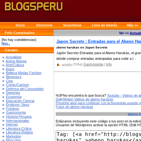
Inicio
Directorio
Suscribirse
Lista de Interés
Más >>
Feliz Cumpleaños
Ver >>
Actual
[No hay coindidencias]
Japon Secreto : Entradas para el Abeno Har
Mas..
abeno harukas en Japon Secreto
Canales
Japón Secreto Entradas para el Abeno Harukas, el gran
Actualidad
dónde comprar entradas anticipadas para subir a l...
Anime Manga
Gastronomia
|
Info
aristin
(795d)
Arte/Cultura
Autos
Belleza Modas Fashion
Blogsperú
Cine
Comic/Cartoon
Defensa del Consumidor
Deportes
%3FNo encuentra lo que busca?
Youtube - Videos de 
Economía
DailyMotion Videos de abeno harukas
Educación Ciencia
Presione aquí para continuar con la búsqueda usando 
Erotismo, Sexo
Fotos de abeno harukas
Fotologs
Gastronomia
abeno h
Historia Peruana
Internacionales
Enlázanos incluyendo este código a tus post en la edi
Internet
Usuarios de Wordpress activar la opción HTML (Edit 
Literatura Crítica
Literatura Relatos
Marketing
Mascotas