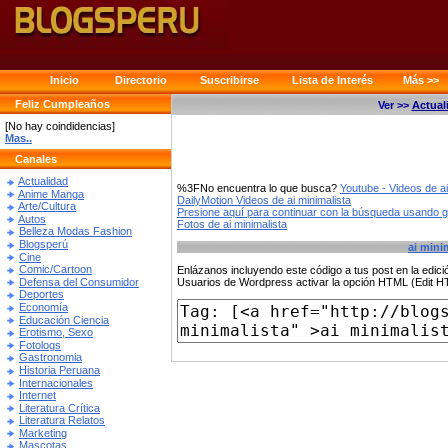
Inicio
Directorio
Suscribirse
Lista de Interés
Más >>
Feliz Cumpleaños
Ver >>
Actual
[No hay coindidencias]
Mas..
Canales
Actualidad
%3FNo encuentra lo que busca?
Youtube - Videos de ai
Anime Manga
DailyMotion Videos de ai minimalista
Arte/Cultura
Presione aquí para continuar con la búsqueda usando 
Autos
Fotos de ai minimalista
Belleza Modas Fashion
Blogsperú
ai mini
Cine
Comic/Cartoon
Enlázanos incluyendo este código a tus post en la edi
Defensa del Consumidor
Usuarios de Wordpress activar la opción HTML (Edit 
Deportes
Economía
Educación Ciencia
Erotismo, Sexo
Fotologs
Gastronomia
Historia Peruana
Internacionales
Internet
Literatura Crítica
Literatura Relatos
Marketing
Mascotas