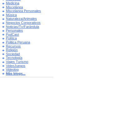
Medicina
Miscelánea
Miscelanea Personales
Música
Naturaleza/Animales
Negocios Corporativos
Noticias/Tv/Farándula
Personales
PodCast
Política
Politica Peruana
Recursos
Religión
Sociedad
Tecnología
Viajes Turismo
VideoJuegos
Videolog
Más blogs...