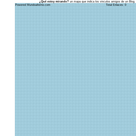
¿Qué estoy mirando?
un mapa que indica los vinculos amigos de un Blog.
Powered Mundoalterno.com
Total Enlaces: 0