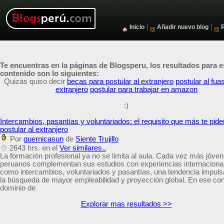
|
|
Inicio
Añadir nuevo blog
Te encuentras en la páginas de Blogsperu, los resultados para e
contenido son lo siguientes:
Quizás quiso decir
becas para postular al extranjero
postular al fua
extranjero
postular para trabajar en amazon
:)
Intercambios, pasantías y voluntariados: el requisito que más te pid
postular al extranjero
Por
guernicasun
de
Siente Trujillo
2643 hrs. en el
Ver similares..
La formación profesional ya no se limita al aula. Cada vez más jóve
peruanos complementan sus estudios con experiencias internaciona
como intercambios, voluntariados y pasantías, una tendencia impuls
la búsqueda de mayor empleabilidad y proyección global. En ese cont
dominio de
Explorar mas resultados >>