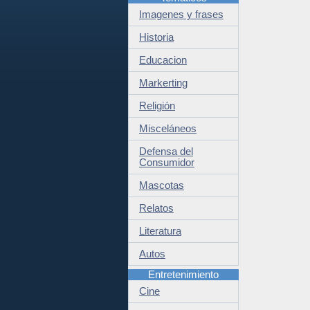
Imagenes y frases
Historia
Educacion
Markerting
Religión
Misceláneos
Defensa del
Consumidor
Mascotas
Relatos
Literatura
Autos
Entretenimiento
Cine