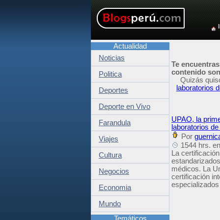
Actualidad
Noticias
Te encuentras
contenido son 
Politica
Quizás quis
laboratorios
Deportes
Deporte en Vivo
UPAO, la prime
Farandula
laboratorios d
Por
guernic
Viajes
1544 hrs. en
La certificació
Cultura
estandarizados
médicos. La Un
Negocios
certificación i
especializados
Economia
Mundo
Temáticos