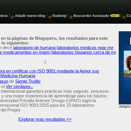
|
|
|
|
Inicio
Añadir nuevo blog
Ranking
Buscardor Avanzado
Co
 en la páginas de Blogsperu, los resultados para este
lo siguientes:
o decir
laboratorio de humana
laboratorios medicos near me
 de medicamentos en miami
laboratorios hispanos cerca de mi
:)
ra en certificar con ISO 9001 mediante la Aenor sus
e Medicina Humana
asun
de
Siente Trujillo
 el
Ver similares..
n internacional garantiza prácticas más seguras, procesos
 y una mejor experiencia de aprendizaje para los futuros
iversidad Privada Antenor Orrego (UPAO) logró la
nternacional ISO 9001:2015 para los 33 laboratorios
 del Progra
Explorar mas resultados >>