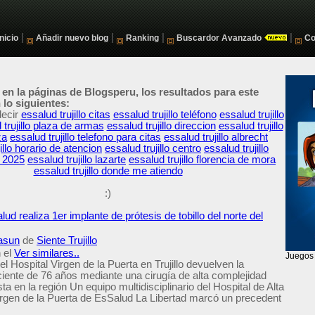
|
|
|
|
Inicio
Añadir nuevo blog
Ranking
Buscardor Avanzado
Co
 en la páginas de Blogsperu, los resultados para este
lo siguientes:
decir
essalud trujillo citas
essalud trujillo teléfono
essalud trujillo
 trujillo plaza de armas
essalud trujillo direccion
essalud trujillo
za
essalud trujillo telefono para citas
essalud trujillo albrecht
illo horario de atencion
essalud trujillo centro
essalud trujillo
 2025
essalud trujillo lazarte
essalud trujillo florencia de mora
essalud trujillo donde me atiendo
:)
lud realiza 1er implante de prótesis de tobillo del norte del
asun
de
Siente Trujillo
 el
Ver similares..
el Hospital Virgen de la Puerta en Trujillo devuelven la
ciente de 76 años mediante una cirugía de alta complejidad
ta en la región Un equipo multidisciplinario del Hospital de Alta
rgen de la Puerta de EsSalud La Libertad marcó un precedent