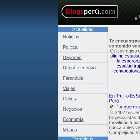
Actualidad
Noticias
Te encuentras
contenido son 
Politica
Quizás quiso 
oficina
essalud
Deportes
la esperan
essalud truj
Deporte en Vivo
convocatoria
Farandula
Viajes
En Trujillo EsSa
Cultura
Perú
Por
guernic
Negocios
2402 hrs. en
Especialistas d
Economia
movilidad a pa
nunca antes vis
Mundo
Complejidad Vi
Temáticos