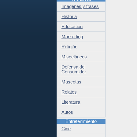
Imagenes y frases
Historia
Educacion
Markerting
Religión
Misceláneos
Defensa del
Consumidor
Mascotas
Relatos
Literatura
Autos
Entretenimiento
Cine