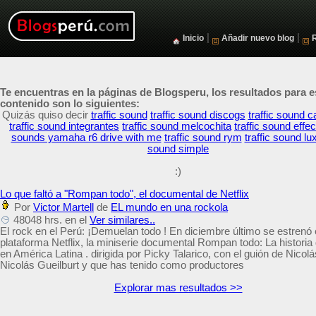
|
|
Inicio
Añadir nuevo blog
Te encuentras en la páginas de Blogsperu, los resultados para e
contenido son lo siguientes:
Quizás quiso decir
traffic sound
traffic sound discogs
traffic sound 
traffic sound integrantes
traffic sound melcochita
traffic sound effec
sounds yamaha r6 drive with me
traffic sound rym
traffic sound lu
sound simple
:)
Lo que faltó a "Rompan todo", el documental de Netflix
Por
Victor Martell
de
EL mundo en una rockola
48048 hrs. en el
Ver similares..
El rock en el Perú: ¡Demuelan todo ! En diciembre último se estrenó 
plataforma Netflix, la miniserie documental Rompan todo: La historia 
en América Latina . dirigida por Picky Talarico, con el guión de Nicolá
Nicolás Gueilburt y que has tenido como productores
Explorar mas resultados >>