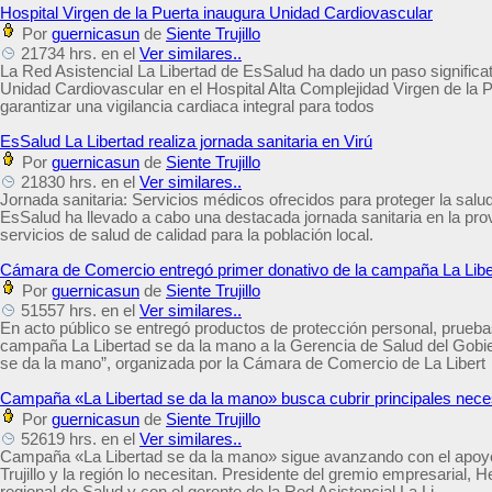
Hospital Virgen de la Puerta inaugura Unidad Cardiovascular
Por
guernicasun
de
Siente Trujillo
21734 hrs. en el
Ver similares..
La Red Asistencial La Libertad de EsSalud ha dado un paso significat
Unidad Cardiovascular en el Hospital Alta Complejidad Virgen de la Pue
garantizar una vigilancia cardiaca integral para todos
EsSalud La Libertad realiza jornada sanitaria en Virú
Por
guernicasun
de
Siente Trujillo
21830 hrs. en el
Ver similares..
Jornada sanitaria: Servicios médicos ofrecidos para proteger la salud
EsSalud ha llevado a cabo una destacada jornada sanitaria en la provi
servicios de salud de calidad para la población local.
Cámara de Comercio entregó primer donativo de la campaña La Libe
Por
guernicasun
de
Siente Trujillo
51557 hrs. en el
Ver similares..
En acto público se entregó productos de protección personal, prueba
campaña La Libertad se da la mano a la Gerencia de Salud del Gobie
se da la mano”, organizada por la Cámara de Comercio de La Libert
Campaña «La Libertad se da la mano» busca cubrir principales neces
Por
guernicasun
de
Siente Trujillo
52619 hrs. en el
Ver similares..
Campaña «La Libertad se da la mano» sigue avanzando con el apoyo d
Trujillo y la región lo necesitan. Presidente del gremio empresarial,
regional de Salud y con el gerente de la Red Asistencial La Li