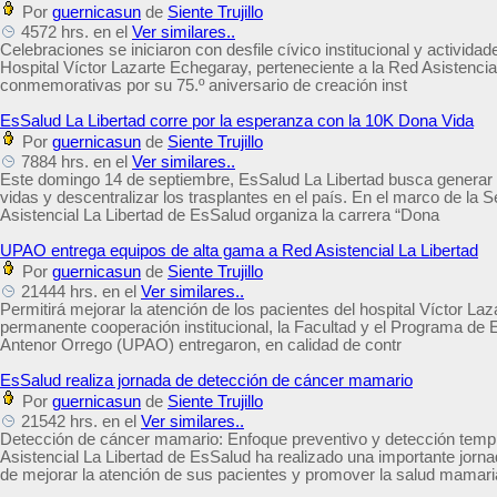
Por
guernicasun
de
Siente Trujillo
4572 hrs. en el
Ver similares..
Celebraciones se iniciaron con desfile cívico institucional y activid
Hospital Víctor Lazarte Echegaray, perteneciente a la Red Asistencial
conmemorativas por su 75.º aniversario de creación inst
EsSalud La Libertad corre por la esperanza con la 10K Dona Vida
Por
guernicasun
de
Siente Trujillo
7884 hrs. en el
Ver similares..
Este domingo 14 de septiembre, EsSalud La Libertad busca generar 
vidas y descentralizar los trasplantes en el país. En el marco de la
Asistencial La Libertad de EsSalud organiza la carrera “Dona
UPAO entrega equipos de alta gama a Red Asistencial La Libertad
Por
guernicasun
de
Siente Trujillo
21444 hrs. en el
Ver similares..
Permitirá mejorar la atención de los pacientes del hospital Víctor La
permanente cooperación institucional, la Facultad y el Programa de
Antenor Orrego (UPAO) entregaron, en calidad de contr
EsSalud realiza jornada de detección de cáncer mamario
Por
guernicasun
de
Siente Trujillo
21542 hrs. en el
Ver similares..
Detección de cáncer mamario: Enfoque preventivo y detección temp
Asistencial La Libertad de EsSalud ha realizado una importante jorn
de mejorar la atención de sus pacientes y promover la salud mamari