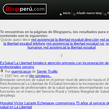
|
|
Inicio
Añadir nuevo blog
Te encuentras en la páginas de Blogsperu, los resultados para e
contenido son lo siguientes:
Quizás quiso decir
red asistencial la libertad essalud dirección
red as
la libertad essalud telefono
red asistencial la libertad essalud ruc
re
humanos red asistencial la libertad essalud
:)
EsSalud La Libertad fortalece atención primaria con incorporación d
profesionales serums
Por
guernicasun
de
Siente Trujillo
2167 hrs. en el
Ver similares..
Brindarán servicios de salud en el primer nivel de atención hasta el 
Red Asistencial La Libertad de EsSalud formalizó la incorporación de
nuevo grupo de profesionales de la salud quienes desempeñarán su
funciones en el marco del Servicio Rural y Urbano Marginal de Salud
despliegu
Hospital Víctor Lazarte Echegaray conmemora 75 años al servicio de
salud en La Libertad