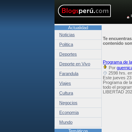
Actualidad
Noticias
Te encuentras
contenido son 
Politica
Deportes
Programa de la 
Deporte en Vivo
Por
guernic
2598 hrs. en
Farandula
Este jueves 23 d
Programa de la 
Viajes
todo el program
LIBERTAD 2026
Cultura
Negocios
Economia
Mundo
Temáticos