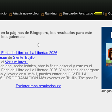
|
|
|
|
Inicio
Añadir nuevo blog
Ranking
Buscardor Avanzado
Co
 en la páginas de Blogsperu, los resultados para este
lo siguientes:
:)
Feria del Libro de La Libertad 2026
asun
de
Siente Trujillo
 el
Ver similares..
e abril, fecha icónica, abre la fiesta editorial y este es el
Feria del Libro de La Libertad 2026. Y si deseas descargarte
a y llevarlo en tu móvil, puedes entrar aquí: IV FIL LA
 – PROGRAMACIÓN Más eventos en Trujillo. The post Pr
Explorar mas resultados >>