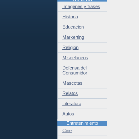
Imagenes y frases
Historia
Educacion
Markerting
Religión
Misceláneos
Defensa del
Consumidor
Mascotas
Relatos
Literatura
Autos
Entretenimiento
Cine