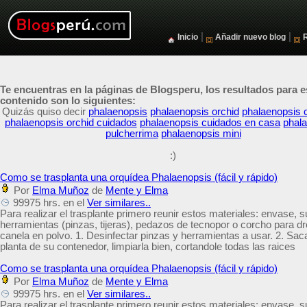
|
|
Inicio
Añadir nuevo blog
Te encuentras en la páginas de Blogsperu, los resultados para e
contenido son lo siguientes:
Quizás quiso decir
phalaenopsis
phalaenopsis orchid
phalaenopsis 
phalaenopsis orchid cuidados
phalaenopsis cuidados en casa
phal
pulcherrima
phalaenopsis mini
:)
Como se trasplanta una orquídea Phalaenopsis (fácil y rápido)
Por
Elma Muñoz
de
Mente y Elma
99975 hrs. en el
Ver similares..
Para realizar el trasplante primero reunir estos materiales: envase, s
herramientas (pinzas, tijeras), pedazos de tecnopor o corcho para dr
canela en polvo. 1. Desinfectar pinzas y herramientas a usar. 2. Saca
planta de su contenedor, limpiarla bien, cortandole todas las raices
Como se trasplanta una orquídea Phalaenopsis (fácil y rápido)
Por
Elma Muñoz
de
Mente y Elma
99975 hrs. en el
Ver similares..
Para realizar el trasplante primero reunir estos materiales: envase, s