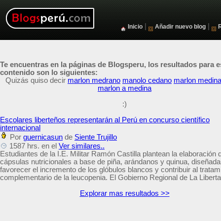
|
|
Inicio
Añadir nuevo blog
Te encuentras en la páginas de Blogsperu, los resultados para e
contenido son lo siguientes:
Quizás quiso decir
marlon medrano
manolo cedano
marlon medina
marlon a medina
:)
Escolares liberteños representarán al Perú en concurso científico
internacional
Por
guernicasun
de
Siente Trujillo
1587 hrs. en el
Ver similares..
Estudiantes de la I.E. Militar Ramón Castilla plantean la elaboración 
cápsulas nutricionales a base de piña, arándanos y quinua, diseñada
favorecer el incremento de los glóbulos blancos y contribuir al tratam
complementario de la leucopenia. El Gobierno Regional de La Libertad
Explorar mas resultados >>