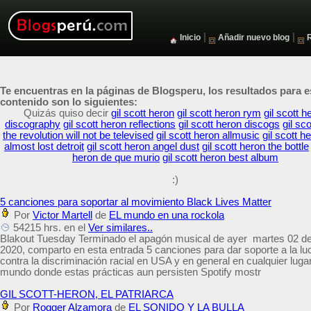
|
|
Inicio
Añadir nuevo blog
Te encuentras en la páginas de Blogsperu, los resultados para e
contenido son lo siguientes:
Quizás quiso decir
gil scott heron
gil scott heron rym
gil scott h
discography
gil scott heron reflections
gil scott heron discogs
gil sc
the revolution will not be televised
gil scott heron allmusic
gil scott h
almost lost detroit
gil scott heron angel dust
gil scott heron the bottle
heron de que murio
gil scott heron best album
:)
5 canciones para soportar al movimiento Black Lives Matter
Por
Victor Martell
de
EL mundo en una rockola
54215 hrs. en el
Ver similares..
Blakout Tuesday Terminado el apagón musical de ayer martes 02 de
2020, comparto en esta entrada 5 canciones para dar soporte a la lu
contra la discriminación racial en USA y en general en cualquier lugar
mundo donde estas prácticas aun persisten Spotify mostr
GIL SCOTT-HERON, EL PATRIARCA
Por
Rogger Alzamora
de
EL SONIDO Y LA BULLA