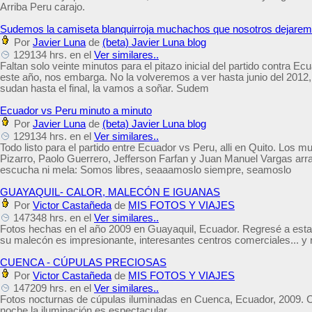
Arriba Peru carajo.
Sudemos la camiseta blanquirroja muchachos que nosotros dejarem
Por
Javier Luna
de
(beta) Javier Luna blog
129134 hrs. en el
Ver similares..
Faltan solo veinte minutos para el pitazo inicial del partido contra Ec
este año, nos embarga. No la volveremos a ver hasta junio del 2012,
sudan hasta el final, la vamos a soñar. Sudem
Ecuador vs Peru minuto a minuto
Por
Javier Luna
de
(beta) Javier Luna blog
129134 hrs. en el
Ver similares..
Todo listo para el partido entre Ecuador vs Peru, alli en Quito. Los
Pizarro, Paolo Guerrero, Jefferson Farfan y Juan Manuel Vargas arran
escucha ni mela: Somos libres, seaaamoslo siempre, seamoslo
GUAYAQUIL- CALOR, MALECÓN E IGUANAS
Por
Victor Castañeda
de
MIS FOTOS Y VIAJES
147348 hrs. en el
Ver similares..
Fotos hechas en el año 2009 en Guayaquil, Ecuador. Regresé a esta 
su malecón es impresionante, interesantes centros comerciales... y r
CUENCA - CÚPULAS PRECIOSAS
Por
Victor Castañeda
de
MIS FOTOS Y VIAJES
147209 hrs. en el
Ver similares..
Fotos nocturnas de cúpulas iluminadas en Cuenca, Ecuador, 2009. Ci
noche la iluminación es espectacular.