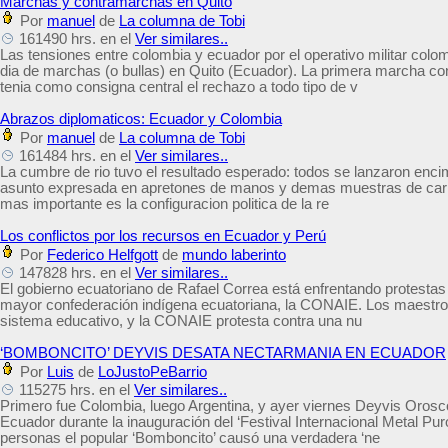
Marchas y contramarchas en Quito
Por
manuel
de
La columna de Tobi
161490 hrs. en el
Ver similares..
Las tensiones entre colombia y ecuador por el operativo militar colo
dia de marchas (o bullas) en Quito (Ecuador). La primera marcha 
tenia como consigna central el rechazo a todo tipo de v
Abrazos diplomaticos: Ecuador y Colombia
Por
manuel
de
La columna de Tobi
161484 hrs. en el
Ver similares..
La cumbre de rio tuvo el resultado esperado: todos se lanzaron encim
asunto expresada en apretones de manos y demas muestras de cariño
mas importante es la configuracion politica de la re
Los conflictos por los recursos en Ecuador y Perú
Por
Federico Helfgott
de
mundo laberinto
147828 hrs. en el
Ver similares..
El gobierno ecuatoriano de Rafael Correa está enfrentando protestas
mayor confederación indígena ecuatoriana, la CONAIE. Los maestro
sistema educativo, y la CONAIE protesta contra una nu
‘BOMBONCITO’ DEYVIS DESATA NECTARMANIA EN ECUADOR
Por
Luis
de
LoJustoPeBarrio
115275 hrs. en el
Ver similares..
Primero fue Colombia, luego Argentina, y ayer viernes Deyvis Orosc
Ecuador durante la inauguración del ‘Festival Internacional Metal Pur
personas el popular ‘Bomboncito’ causó una verdadera ‘ne