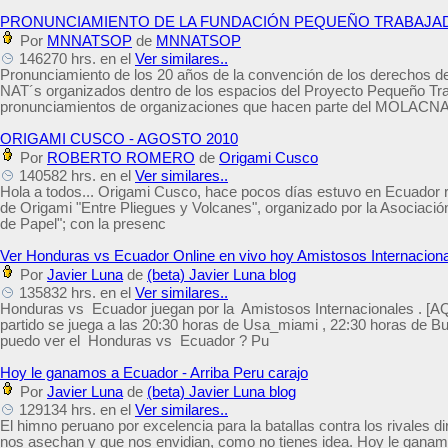
PRONUNCIAMIENTO DE LA FUNDACIÓN PEQUEÑO TRABAJA
Por
MNNATSOP
de
MNNATSOP
146270 hrs. en el
Ver similares..
Pronunciamiento de los 20 años de la convención de los derechos del
NAT´s organizados dentro de los espacios del Proyecto Pequeño Traba
pronunciamientos de organizaciones que hacen parte del MOLACN
ORIGAMI CUSCO - AGOSTO 2010
Por
ROBERTO ROMERO
de
Origami Cusco
140582 hrs. en el
Ver similares..
Hola a todos... Origami Cusco, hace pocos días estuvo en Ecuador re
de Origami "Entre Pliegues y Volcanes", organizado por la Asociació
de Papel"; con la presenc
Ver Honduras vs Ecuador Online en vivo hoy Amistosos Internaciona
Por
Javier Luna
de
(beta) Javier Luna blog
135832 hrs. en el
Ver similares..
Honduras vs Ecuador juegan por la Amistosos Internacionales . [
partido se juega a las 20:30 horas de Usa_miami , 22:30 horas de B
puedo ver el Honduras vs Ecuador ? Pu
Hoy le ganamos a Ecuador - Arriba Peru carajo
Por
Javier Luna
de
(beta) Javier Luna blog
129134 hrs. en el
Ver similares..
El himno peruano por excelencia para la batallas contra los rivales di
nos asechan y que nos envidian, como no tienes idea. Hoy le ganamos