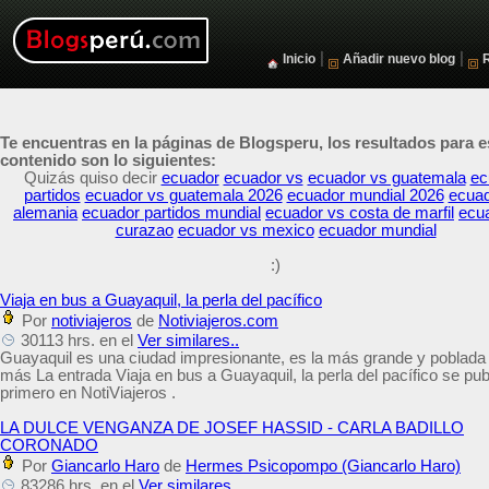
|
|
Inicio
Añadir nuevo blog
Te encuentras en la páginas de Blogsperu, los resultados para e
contenido son lo siguientes:
Quizás quiso decir
ecuador
ecuador vs
ecuador vs guatemala
ec
partidos
ecuador vs guatemala 2026
ecuador mundial 2026
ecuad
alemania
ecuador partidos mundial
ecuador vs costa de marfil
ecu
curazao
ecuador vs mexico
ecuador mundial
:)
Viaja en bus a Guayaquil, la perla del pacífico
Por
notiviajeros
de
Notiviajeros.com
30113 hrs. en el
Ver similares..
Guayaquil es una ciudad impresionante, es la más grande y poblada
más La entrada Viaja en bus a Guayaquil, la perla del pacífico se pub
primero en NotiViajeros .
LA DULCE VENGANZA DE JOSEF HASSID - CARLA BADILLO
CORONADO
Por
Giancarlo Haro
de
Hermes Psicopompo (Giancarlo Haro)
83286 hrs. en el
Ver similares..