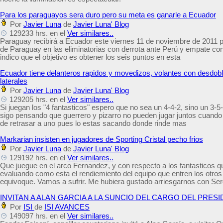
Para los paraguayos sera duro pero su meta es ganarle a Ecuador
Por
Javier Luna
de
Javier Luna' Blog
129233 hrs. en el
Ver similares..
Paraguay recibirá a Ecuador este viernes 11 de noviembre de 2011 po
de Paraguay en las eliminatorias con derrota ante Perú y empate con 
indico que el objetivo es obtener los seis puntos en esta
Ecuador tiene delanteros rapidos y movedizos, volantes con desdoble
laterales
Por
Javier Luna
de
Javier Luna' Blog
129205 hrs. en el
Ver similares..
Si juegan los "4 fantasticos" espero que no sea un 4-4-2, sino un 3-5-
sigo pensando que guerrero y pizarro no pueden jugar juntos cuando 
de retrasar a uno pues lo estas sacando donde rinde mas
Markarian insisten en jugadores de Sporting Cristal pecho frios
Por
Javier Luna
de
Javier Luna' Blog
129192 hrs. en el
Ver similares..
Que juegue en el arco Fernandez, y con respecto a los fantasticos qu
evaluando como esta el rendiemiento del equipo que entren los otros
equivoque. Vamos a sufrir. Me hubiera gustado arriesgarnos con Se
INVITAN A ALAN GARCIA A LA SUNCIO DEL CARGO DEL PRE
Por
ISI
de
ISI AVANCES
149097 hrs. en el
Ver similares..