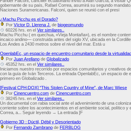
Fander Falconí, canciller ecuatoriano invitó a Alan García, a visitar 
gobernante de su país, Rafael Correa, asumirá su segundo mandato,
Naciones Suramericanas. Falconí, quien se reunió con el presi
¿Machu Picchu es el Dorado?
Por
Víctor D. Llerena J.
de
biogeomundo
60226 hrs. en el
Ver similares..
Machu Picchu ( en quechua, «Vieja Montaña»), es el nombre contem
incaico andino— construida antes del siglo XV, ubicada en la Cordill
Los Andes a 2430 metros sobre el nivel del mar. Está u
OpenlabEc, un espacio de encuentro comunitario desde la virtualida
Por
Juan Arellano
de
Globalizado
45352 hrs. en el
Ver similares..
Iniciamos nuestro recorrido por espacios comunitarios y creativos d
con la guía de Iván Terceros. La entrada OpenlabEc, un espacio de e
primero en Globalizado .
[Festival CPH:DOX] “This Stolen Country of Mine”, de Marc Wiese
Por
Cinencuentro.com
de
Cinencuentro.com
38245 hrs. en el
Ver similares..
Un documental con rabia social ante el advenimiento de una coloniza
corriente sobre los acontecimientos en el ambiente social, político 
Correa, a... Seguir leyendo → La entrada [F
Gobierno 3D : Dúctil, Débil y Desorientado
Por
Fernando Zambrano
de
FERBLOG