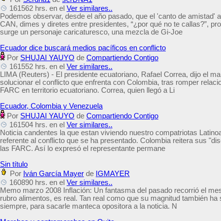
161562 hrs. en el
Ver similares..
Podemos observar, desde el año pasado, que el 'canto de amistad' am
CAN, dimes y diretes entre presidentes, “¿por qué no te callas?”, pro
surge un personaje caricaturesco, una mezcla de Gi-Joe
Ecuador dice buscará medios pacíficos en conflicto
Por
SHUJAI YAUYO
de
Compartiendo Contigo
161552 hrs. en el
Ver similares..
LIMA (Reuters) - El presidente ecuatoriano, Rafael Correa, dijo el 
solucionar el conflicto que enfrenta con Colombia, tras romper relacio
FARC en territorio ecuatoriano. Correa, quien llegó a Li
Ecuador, Colombia y Venezuela
Por
SHUJAI YAUYO
de
Compartiendo Contigo
161504 hrs. en el
Ver similares..
Noticia candentes la que estan viviendo nuestro compatriotas Latinoa
referente al conflicto que se ha presentado. Colombia reitera sus "d
las FARC. Así lo expresó el representante permane
Sin título
Por
Iván García Mayer
de
IGMAYER
160890 hrs. en el
Ver similares..
Memo marzo 2008 Inflación: Un fantasma del pasado recorrió el mes
rubro alimentos, es real. Tan real como que su magnitud también ha s
siempre, para sacarle manteca opositora a la noticia. N