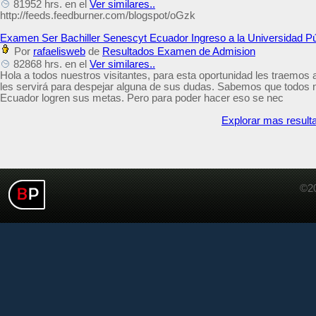
81952 hrs. en el
Ver similares..
http://feeds.feedburner.com/blogspot/oGzk
Examen Ser Bachiller Senescyt Ecuador Ingreso a la Universidad Pú
Por
rafaelisweb
de
Resultados Examen de Admision
82868 hrs. en el
Ver similares..
Hola a todos nuestros visitantes, para esta oportunidad les traemo
les servirá para despejar alguna de sus dudas. Sabemos que todos 
Ecuador logren sus metas. Pero para poder hacer eso se nec
Explorar mas result
©20