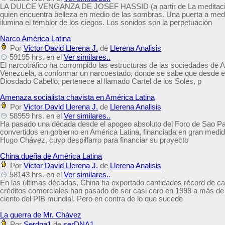
LA DULCE VENGANZA DE JOSEF HASSID (a partir de La meditación de
quien encuentra belleza en medio de las sombras. Una puerta a medi
ilumina el temblor de los ciegos. Los sonidos son la perpetuación
Narco América Latina
Por
Victor David Llerena J.
de
Llerena Analisis
59195 hrs. en el
Ver similares..
El narcotráfico ha corrompido las estructuras de las sociedades de A
Venezuela, a conformar un narcoestado, donde se sabe que desde el
Diosdado Cabello, pertenece al llamado Cartel de los Soles, p
Amenaza socialista chavista en América Latina
Por
Victor David Llerena J.
de
Llerena Analisis
58959 hrs. en el
Ver similares..
Ha pasado una década desde el apogeo absoluto del Foro de Sao Pau
convertidos en gobierno en América Latina, financiada en gran medi
Hugo Chávez, cuyo despilfarro para financiar su proyecto
China dueña de América Latina
Por
Victor David Llerena J.
de
Llerena Analisis
58143 hrs. en el
Ver similares..
En las últimas décadas, China ha exportado cantidades récord de cap
créditos comerciales han pasado de ser casi cero en 1998 a más de U
ciento del PIB mundial. Pero en contra de lo que sucede
La guerra de Mr. Chávez
Por
Serdna1
de
serDNA1