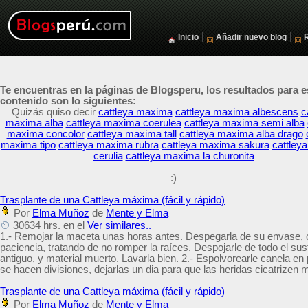
|
|
Inicio
Añadir nuevo blog
Te encuentras en la páginas de Blogsperu, los resultados para e
contenido son lo siguientes:
Quizás quiso decir
cattleya maxima
cattleya maxima albescens
c
maxima alba
cattleya maxima coerulea
cattleya maxima semi alba
maxima concolor
cattleya maxima tall
cattleya maxima alba drago
maxima tipo
cattleya maxima rubra
cattleya maxima sakura
cattley
cerulia
cattleya maxima la churonita
:)
Trasplante de una Cattleya máxima (fácil y rápido)
Por
Elma Muñoz
de
Mente y Elma
30634 hrs. en el
Ver similares..
1.- Remojar la maceta unas horas antes. Despegarla de su envase,
paciencia, tratando de no romper la raíces. Despojarle de todo el sus
antiguo, y material muerto. Lavarla bien. 2.- Espolvorearle canela en 
se hacen divisiones, dejarlas un dia para que las heridas cicatrizen 
Trasplante de una Cattleya máxima (fácil y rápido)
Por
Elma Muñoz
de
Mente y Elma