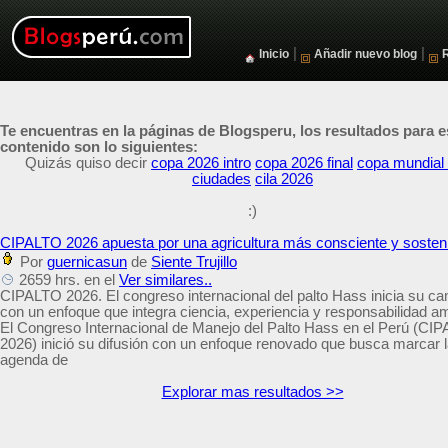
|
|
Inicio
Añadir nuevo blog
Te encuentras en la páginas de Blogsperu, los resultados para e
contenido son lo siguientes:
Quizás quiso decir
copa 2026 intro
copa 2026 final
copa mundial
ciudades
cila 2026
:)
CIPALTO 2026 apuesta por una agricultura más consciente y sosten
Por
guernicasun
de
Siente Trujillo
2659 hrs. en el
Ver similares..
CIPALTO 2026. El congreso internacional del palto Hass inicia su 
con un enfoque que integra ciencia, experiencia y responsabilidad am
El Congreso Internacional de Manejo del Palto Hass en el Perú (CI
2026) inició su difusión con un enfoque renovado que busca marcar 
agenda de
Explorar mas resultados >>