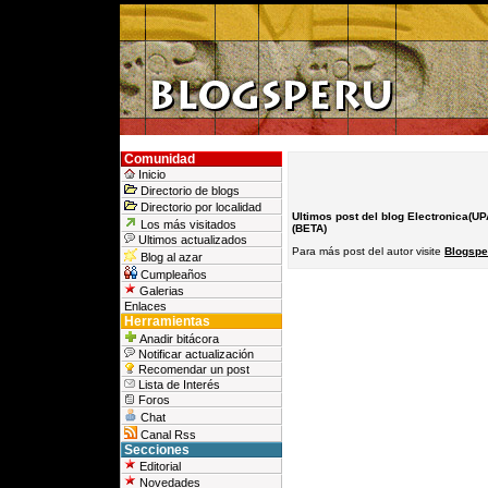
Comunidad
Inicio
Directorio de blogs
Directorio por localidad
Ultimos post del blog Electronica(UP
Los más visitados
(BETA)
Ultimos actualizados
Para más post del autor visite
Blogspe
Blog al azar
Cumpleaños
Galerias
Enlaces
Herramientas
Anadir bitácora
Notificar actualización
Recomendar un post
Lista de Interés
Foros
Chat
Canal Rss
Secciones
Editorial
Novedades