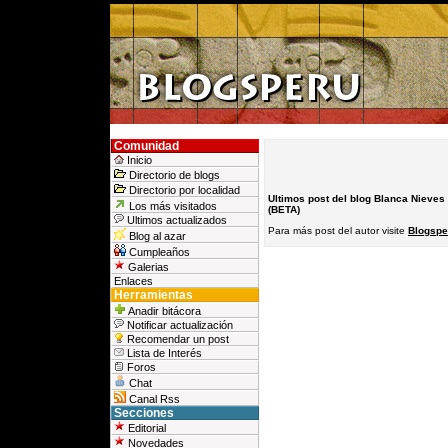
Comunidad
Inicio
Directorio de blogs
Directorio por localidad
Ultimos post del blog Blanca Nieves
Los más visitados
(BETA)
Ultimos actualizados
Para más post del autor visite
Blogsper
Blog al azar
Cumpleaños
Galerias
Enlaces
Herramientas
Anadir bitácora
Notificar actualización
Recomendar un post
Lista de Interés
Foros
Chat
Canal Rss
Secciones
Editorial
Novedades