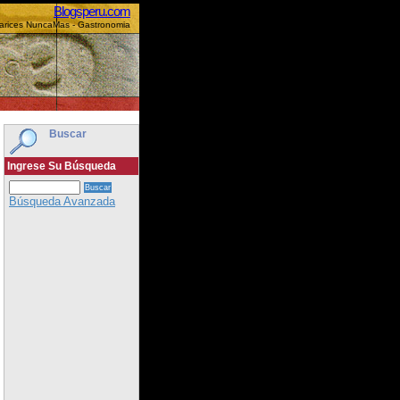
Blogsperu.com
Varices NuncaMas - Gastronomia
Buscar
Ingrese Su Búsqueda
Búsqueda Avanzada