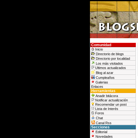
Comunidad
Inicio
Directorio de blogs
Directorio por localidad
Los más visitados
Ultimos actualizados
Blog al azar
Cumpleaños
Galerias
Enlaces
Herramientas
Anadir bitácora
Notificar actualización
Recomendar un post
Lista de Interés
Foros
Chat
Canal Rss
Secciones
Editorial
Novedades