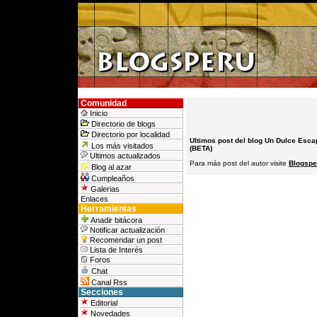
Comunidad
Inicio
Directorio de blogs
Directorio por localidad
Ultimos post del blog Un Dulce Esca
Los más visitados
(BETA)
Ultimos actualizados
Para más post del autor visite
Blogspe
Blog al azar
Cumpleaños
Galerias
Enlaces
Herramientas
Anadir bitácora
Notificar actualización
Recomendar un post
Lista de Interés
Foros
Chat
Canal Rss
Secciones
Editorial
Novedades