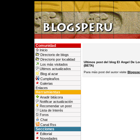
Comunidad
Inicio
Directorio de blogs
Directorio por localidad
Ultimos post del blog El Angel De Lo
Los más visitados
(BETA)
Ultimos actualizados
Para más post del autor visite
Blogspe
Blog al azar
Cumpleaños
Galerias
Enlaces
Herramientas
Anadir bitácora
Notificar actualización
Recomendar un post
Lista de Interés
Foros
Chat
Canal Rss
Secciones
Editorial
Novedades