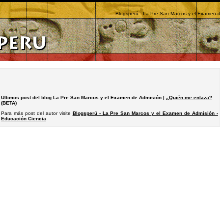
Blogsperú - La Pre San Marcos y el Examen d
Ultimos post del blog La Pre San Marcos y el Examen de Admisión |
¿Quién me enlaza?
(BETA)
Para más post del autor visite
Blogsperú - La Pre San Marcos y el Examen de Admisión -
Educación Ciencia