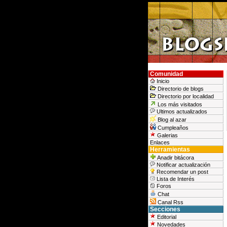
Comunidad
Inicio
Directorio de blogs
Directorio por localidad
Los más visitados
Ultimos actualizados
Blog al azar
Cumpleaños
Galerias
Enlaces
Herramientas
Anadir bitácora
Notificar actualización
Recomendar un post
Lista de Interés
Foros
Chat
Canal Rss
Secciones
Editorial
Novedades