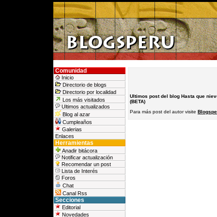
Comunidad
Inicio
Directorio de blogs
Directorio por localidad
Ultimos post del blog Hasta que nie
Los más visitados
(BETA)
Ultimos actualizados
Para más post del autor visite
Blogsper
Blog al azar
Cumpleaños
Galerias
Enlaces
Herramientas
Anadir bitácora
Notificar actualización
Recomendar un post
Lista de Interés
Foros
Chat
Canal Rss
Secciones
Editorial
Novedades