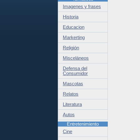
Imagenes y frases
Historia
Educacion
Markerting
Religión
Misceláneos
Defensa del
Consumidor
Mascotas
Relatos
Literatura
Autos
Entretenimiento
Cine