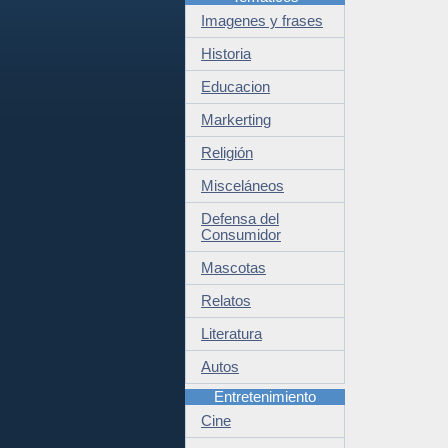
Imagenes y frases
Historia
Educacion
Markerting
Religión
Misceláneos
Defensa del
Consumidor
Mascotas
Relatos
Literatura
Autos
Entretenimiento
Cine