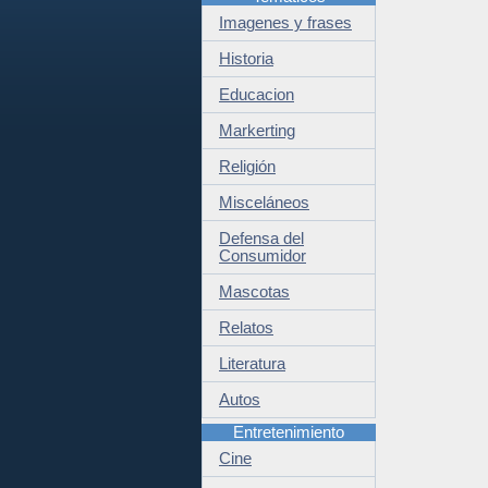
Imagenes y frases
Historia
Educacion
Markerting
Religión
Misceláneos
Defensa del
Consumidor
Mascotas
Relatos
Literatura
Autos
Entretenimiento
Cine