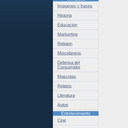
Imagenes y frases
Historia
Educacion
Markerting
Religión
Misceláneos
Defensa del
Consumidor
Mascotas
Relatos
Literatura
Autos
Entretenimiento
Cine